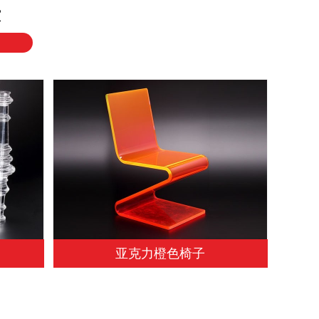
示
亚克力橙色椅子