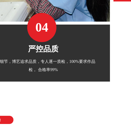
529368588
04
严控品质
细节，博艺追求品质，专人逐一质检，100%要求作品
检， 合格率99%
始