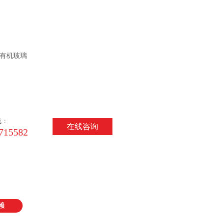
有机玻璃
线：
在线咨询
715582
赖