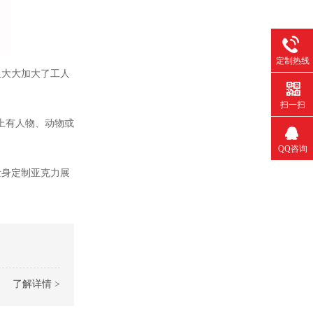
定制热线
且大大加大了工人
。
扫一扫
上有人物、动物或
QQ咨询
529368588
量身定制亚克力展
了解详情 >