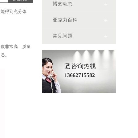
博艺动态
点能得到充分体
亚克力百科
常见问题
精度非常高，质量
人员。
咨询热线
13662715582