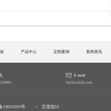
架
/
产品中心
/
定制案例
/
新闻资讯
/
机
E-mail
339985
li@boyi628.com
备19055093号
/ 百度统计